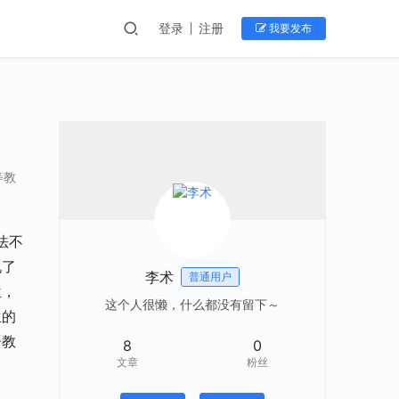
登录
注册
我要发布
等教
法不
现了
李术
普通用户
位，
这个人很懒，什么都没有留下～
生的
语教
8
0
文章
粉丝