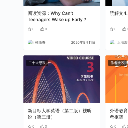
阅读资源：Why Can’t
読解文4.
Teenagers Wake up Early？
0
0
0
韩曲奇
2020年5月11日
上海海事
二十大思政
作者社区
新目标大学英语（第二版）视听
外语教育
说（第三册）
考框架
0
0
0