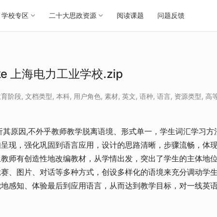
学校专区
二十大思政资源
阅读课题
问题反馈
u like 上海电力工业学校.zip
教育阶段
,
文档类型
,
本科
,
用户角色
,
素材
,
英文
,
语种
,
语言
,
资源类型
,
高
析其原因,不外乎教师教学脱离语境、形式单一，学生词汇学习方
知呈现，强化巩固到语言应用，设计的思路清晰，步骤流畅，体
且教师有创造性地改编教材，从学情出发，突出了学生的主体地
竞赛、图片、对话等多种方式，创设多样化的语境来充分调动学
觉地感知、体验最后到应用语言，从而达到教学目标，对一线英