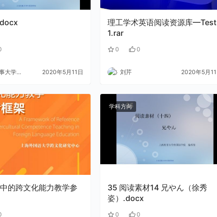
docx
理工学术英语阅读资源库—Test
1.rar
0
0
0
大学外语
2020年5月11日
刘芹
2020年5月1
学科方向
中的跨文化能力教学参
35 阅读素材14 兄やん（徐秀
姿）.docx
0
0
0