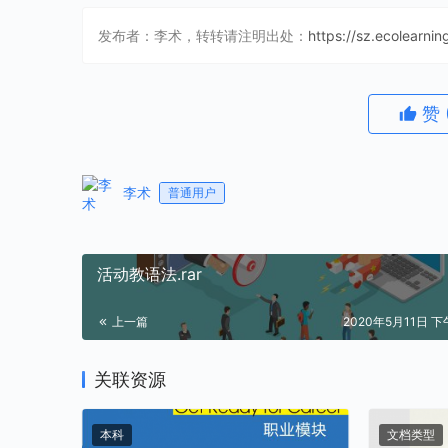
发布者：李术，转转请注明出处：
https://sz.ecolearni
赞
李术
普通用户
活动教语法.rar
上一篇
2020年5月11日 下午
关联资源
本科
文档类型