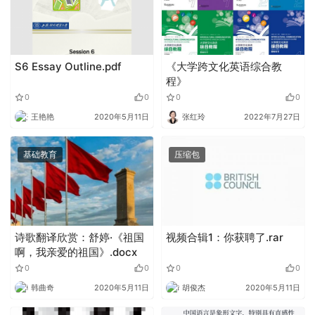
S6 Essay Outline.pdf
《大学跨文化英语综合教
程》
0
0
0
0
王艳艳
2020年5月11日
张红玲
2022年7月27日
基础教育
压缩包
诗歌翻译欣赏：舒婷·《祖国
视频合辑1：你获聘了.rar
啊，我亲爱的祖国》.docx
0
0
0
0
韩曲奇
2020年5月11日
胡俊杰
2020年5月11日