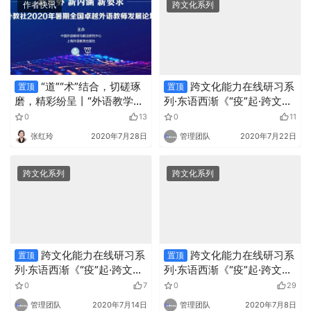
作者快讯
跨文化系列
“道”“术”结合，切磋琢
跨文化能力在线研习系
置顶
置顶
磨，精彩纷呈丨“外语教学中
列·东语西渐《“疫”起·跨文
的跨文化能力培养”专题论坛
化》第三期
0
13
0
11
侧记
张红玲
2020年7月28日
管理团队
2020年7月22日
跨文化系列
跨文化系列
跨文化能力在线研习系
跨文化能力在线研习系
置顶
置顶
列·东语西渐《“疫”起·跨文
列·东语西渐《“疫”起·跨文
化》第二期
化》第一期
0
7
0
29
管理团队
2020年7月14日
管理团队
2020年7月8日