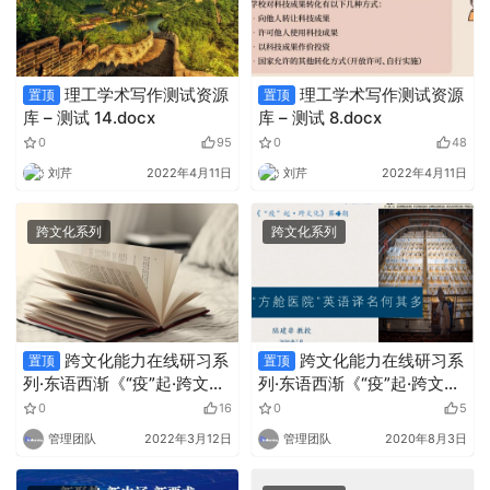
理工学术写作测试资源
理工学术写作测试资源
置顶
置顶
库 – 测试 14.docx
库 – 测试 8.docx
0
95
0
48
刘芹
2022年4月11日
刘芹
2022年4月11日
跨文化系列
跨文化系列
跨文化能力在线研习系
跨文化能力在线研习系
置顶
置顶
列·东语西渐《“疫”起·跨文
列·东语西渐《“疫”起·跨文
化》第五期
化》第四期
0
16
0
5
管理团队
2022年3月12日
管理团队
2020年8月3日