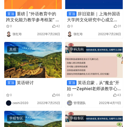
重磅 | “外语教育中的
辞旧迎新｜上海外国语
置顶
置顶
跨文化能力教学参考框架” 正
大学跨文化研究中心成立十
式发布
五周年纪念册和纪念视频发
0
42
0
31
布
张红玲
2022年7月28日
张红玲
2022年7月28日
其他
学科方向
英语研讨
英语启蒙，从“魔盒”开
置顶
置顶
始 —Zephiel老师谈教学心
得
0
66
0
43
ceshi2020
2022年7月25日
管理团队
2022年4月11日
学校专区
学校专区