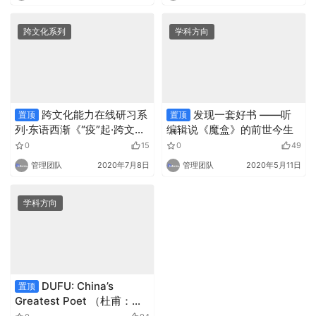
跨文化系列
学科方向
跨文化能力在线研习系
发现一套好书 ——听
置顶
置顶
列·东语西渐《“疫”起·跨文
编辑说《魔盒》的前世今生
化》导言
0
15
0
49
管理团队
2020年7月8日
管理团队
2020年5月11日
学科方向
DUFU: China’s
置顶
Greatest Poet （杜甫：中
国最伟大的诗人）