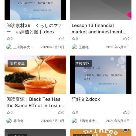
阅读素材39 くらしのマナ
Lesson 13 financial
ー お辞儀と握手.docx
market and investment
bank.pdf
0
1
0
0
上海海事大学外语
2020年5月11日
王艳艳
2020年5月11日
文档资源
学校专区
阅读资源：Black Tea Has
読解文2.docx
the Same Effect in Losing
Weight as Green Tea
0
0
0
0
韩曲奇
2020年5月11日
上海海事大学外语
2020年5月11日