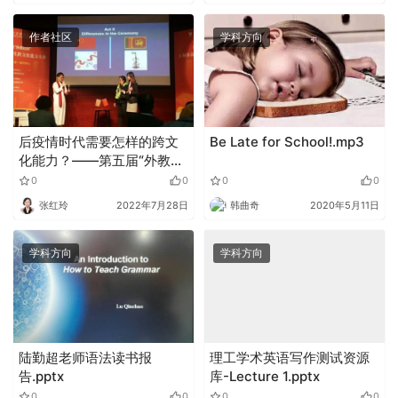
作者社区
学科方向
后疫情时代需要怎样的跨文
Be Late for School!.mp3
化能力？——第五届“外教社
杯”上海市高校学生跨文化能
0
0
0
0
力大赛圆满落幕
张红玲
2022年7月28日
韩曲奇
2020年5月11日
学科方向
学科方向
陆勤超老师语法读书报
理工学术英语写作测试资源
告.pptx
库-Lecture 1.pptx
0
0
0
0