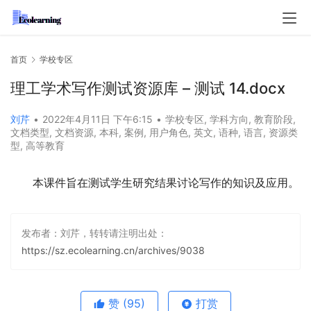
首页
学校专区
理工学术写作测试资源库 – 测试 14.docx
刘芹
•
2022年4月11日 下午6:15
•
学校专区
,
学科方向
,
教育阶段
,
文档类型
,
文档资源
,
本科
,
案例
,
用户角色
,
英文
,
语种
,
语言
,
资源类
型
,
高等教育
本课件旨在测试学生研究结果讨论写作的知识及应用。
发布者：刘芹，转转请注明出处：
https://sz.ecolearning.cn/archives/9038
赞
(95)
打赏