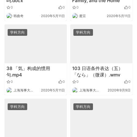
吗.docx
Family, and the Home
0
0
0
0
韩曲奇
2020年5月11日
蜜豆
2020年5月11日
学科方向
学科方向
38 「気」构成的惯用
103 日语条件表达（五）
句.mp4
「なら」（微课）.wmv
0
0
0
0
上海海事大学外语
2020年5月11日
上海海事大学外语
2020年9月9日
学科方向
学科方向