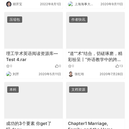
胡开宝
2022年8月1日
上海海事大学外语
2020年9月11日
压缩包
作者快讯
理工学术英语阅读资源库—
“道”“术”结合，切磋琢磨，精
Test 4.rar
彩纷呈丨“外语教学中的跨文
化能力培养”专题论坛侧记
0
0
0
13
刘芹
2020年5月11日
张红玲
2020年7月28日
本科
文档资源
成功的3个要素 你get了
Chapter1 Marriage,