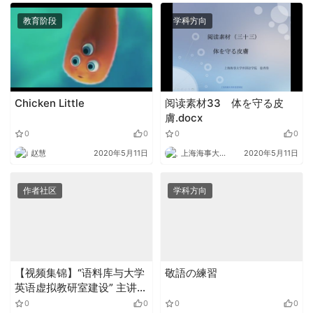
教育阶段
学科方向
Chicken Little
阅读素材33 体を守る皮
膚.docx
0
0
0
0
赵慧
2020年5月11日
上海海事大学外语
2020年5月11日
作者社区
学科方向
【视频集锦】“语料库与大学
敬語の練習
英语虚拟教研室建设” 主讲
人：李晓倩
0
0
0
0