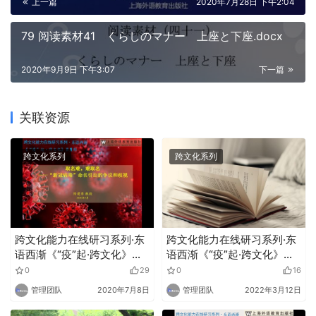
上一篇
2020年7月28日 下午2:04
79 阅读素材41 くらしのマナー 上座と下座.docx
2020年9月9日 下午3:07
下一篇
关联资源
跨文化系列
跨文化系列
跨文化能力在线研习系列·东
跨文化能力在线研习系列·东
语西渐《“疫”起·跨文化》第
语西渐《“疫”起·跨文化》第
一期
五期
0
29
0
16
管理团队
2020年7月8日
管理团队
2022年3月12日