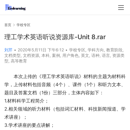
首页
学校专区
理工学术英语听说资源库-Unit 8.rar
刘芹
•
2020年5月11日 下午6:12
•
学校专区
,
学科方向
,
教育阶段
,
文档类型
,
文档资源
,
本科
,
案例
,
用户角色
,
英文
,
语种
,
语言
,
资源类
型
,
高等教育
本次上传的《理工学术英语听说》材料的主题为材料科
学，上传材料包括音频（4个）、课件（1个）和听力文本、
题目及答案文档（1份）三部分，主体内容如下：
1.材料科学工程简介；
2.相关领域的听力材料（包括词汇材料、科技新闻报道、学
术讲座）；
3.学术讲座的要点讲解；