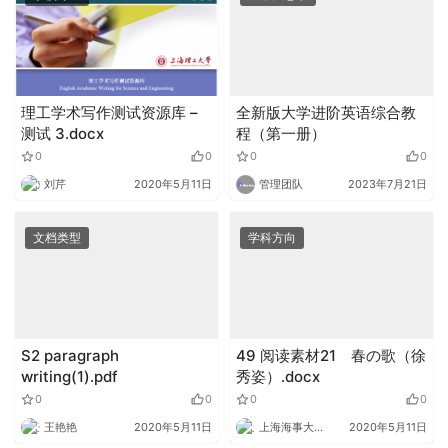
理工学术写作测试资源库 –
全新版大学进阶英语综合教
测试 3.docx
程（第一册）
0
0
0
0
刘芹
2020年5月11日
管理团队
2023年7月21日
文档类型
学科方向
S2 paragraph
49 阅读素材21 春の歌（徐
writing(1).pdf
秀姿）.docx
0
0
0
0
王艳艳
2020年5月11日
上海海事大学外语
2020年5月11日