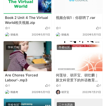
Book 2 Unit 4 The Virtual
视频合辑1：你获聘了.rar
World相关视频.zip
0
0
0
0
胡俊杰
2020年5月11日
胡俊杰
2020年5月11日
学科方向
作者社区
Are Chores ‘Forced
何莲珍、胡开宝、胡壮麟｜
Labour’-.mp3
新文科背景下的外语教育与
外语研究（二）
0
0
0
1
韩曲奇
2020年5月11日
胡开宝
2022年7月21日
学校专区
二十大思政