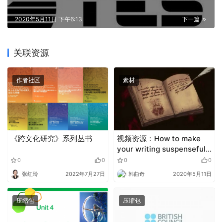
2020年5月11日 下午6:13
下一篇
关联资源
作者社区
素材
《跨文化研究》系列丛书
视频资源：How to make
your writing suspenseful –
Victoria Smith
0
0
0
0
张红玲
2022年7月27日
韩曲奇
2020年5月11日
压缩包
压缩包