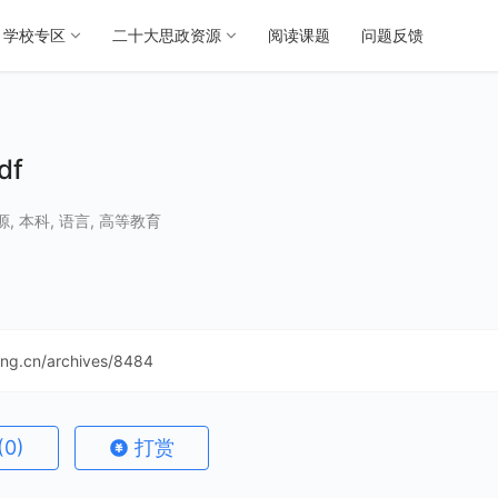
学校专区
二十大思政资源
阅读课题
问题反馈
df
源
,
本科
,
语言
,
高等教育
ning.cn/archives/8484
(0)
打赏