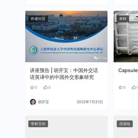
作者社区
本科
讲座预告 | 胡开宝：中国外交话
Capsule
语英译中的中国外交形象研究
0
0
0
胡开宝
2022年7月21日
学科方向
压缩包