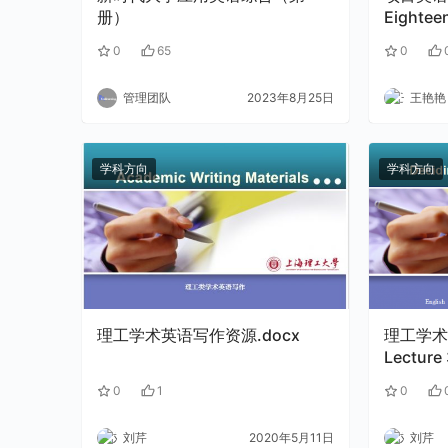
册）
Eightee
0
65
0
管理团队
2023年8月25日
王艳艳
学科方向
学科方向
理工学术英语写作资源.docx
理工学术
Lecture 
0
1
0
刘芹
2020年5月11日
刘芹