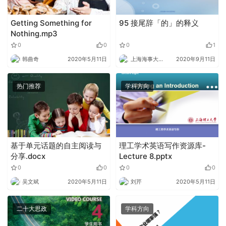
Getting Something for
95 接尾辞「的」的释义
Nothing.mp3
0
0
0
1
韩曲奇
2020年5月11日
上海海事大学外语
2020年9月11日
热门推荐
学科方向
基于单元话题的自主阅读与
理工学术英语写作资源库-
分享.docx
Lecture 8.pptx
0
0
0
0
吴文斌
2020年5月11日
刘芹
2020年5月11日
二十大思政
学科方向