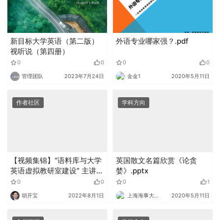
新目标大学英语（第二版）
外语专业哪家强？.pdf
视听说（第四册）
0
0
0
0
管理团队
2023年7月24日
金金1
2020年5月11日
作者社区
学科方向
【视频集锦】“语料库与大学
英国散文名篇欣赏《论贪
英语虚拟教研室建设” 主讲
婪》.pptx
人：张艳玲 教授
0
0
0
1
胡开宝
2022年8月1日
上海海事大学外语
2020年5月11日