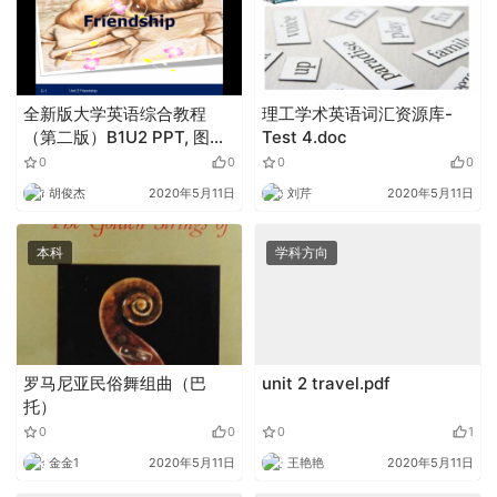
全新版大学英语综合教程
理工学术英语词汇资源库-
（第二版）B1U2 PPT, 图
Test 4.doc
片，文档.zip
0
0
0
0
胡俊杰
2020年5月11日
刘芹
2020年5月11日
本科
学科方向
罗马尼亚民俗舞组曲（巴
unit 2 travel.pdf
托）
0
0
0
1
金金1
2020年5月11日
王艳艳
2020年5月11日