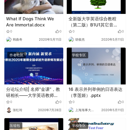
What If Dogs Think We
全新版大学英语综合教程
Are Immortal.docx
（第二版）B1U1其它音
（视）频.zip
0
0
0
0
韩曲奇
2020年5月11日
胡俊杰
2020年5月11日
作者社区
学校专区
分论坛介绍| 名师“金课”，教
16 表示并列举例的日语表达
研相长——大学英语教师发
（李莲姬）.pptx
展论坛（二）
0
0
0
0
张红玲
2020年7月28日
上海海事大学外语
2020年5月11日
压缩包
学校专区