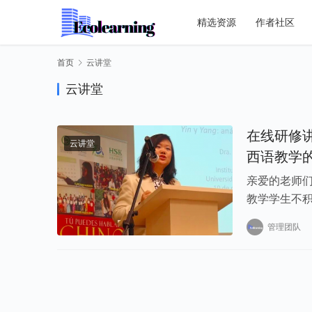
精选资源
作者社区
首页
云讲堂
云讲堂
在线研修讲
云讲堂
西语教学
亲爱的老师
教学学生不积
10:00-11:
管理团队