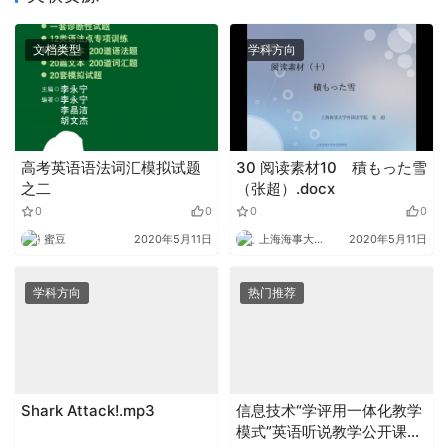
文档类型
学科方向
高考英语语法词汇模拟试题
30 阅读素材10 積もった雪
之二
（张超）.docx
0
0
0
0
蜜豆
2020年5月11日
上海海事大学外语
2020年5月11日
学科方向
热门推荐
Shark Attack!.mp3
信息技术“学评用一体化教学
模式”英语听说教学公开课