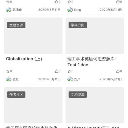
Stress Relief 视频.flv
0
0
0
0
韩曲奇
2020年5月11日
liang
2020年5月11日
文档资源
学科方向
Globalization (上）
理工学术英语词汇资源库-
Test 1.doc
0
0
0
0
蜜豆
2020年5月11日
刘芹
2020年5月11日
作者社区
文档资源