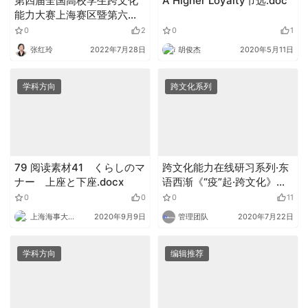
第四届全国高校学生跨文化
A Higher Loyalty节选.doc
能力大赛上海赛区暨第六届
“外教社杯”上海市高校学生
0
2
0
1
跨文化能力大赛圆满落幕
张红玲
2022年7月28日
胡俊杰
2020年5月11日
学科方向
跨文化系列
79 阅读素材41 くらしのマ
跨文化能力在线研习系列·东
ナー 上座と下座.docx
语西渐《“疫”起·跨文化》第
三期
0
0
0
11
上海海事大学外语
2020年9月9日
管理团队
2020年7月22日
学科方向
编辑推荐