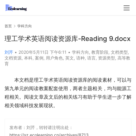
首页
学科方向
理工学术英语阅读资源库-Reading 9.docx
刘芹
•
2020年5月11日 下午6:11
•
学科方向
,
教育阶段
,
文档类型
,
文档资源
,
本科
,
案例
,
用户角色
,
英文
,
语种
,
语言
,
资源类型
,
高等教
育
本文档是理工学术英语阅读资源库的阅读素材，可以与
第九单元的阅读教案配套使用，两者主题相关，均与能源工
程相关。阅读文章及文后的相关练习有助于学生进一步了解
相关领域科技发展现状。
发布者：刘芹，转转请注明出处：
https://sz.ecolearning.cn/archives/8713