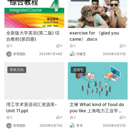
全新版大学英语(第二版) 综
exercise for 《glad you
合教程(第四册)
came》.docx
0
0
0
0
管理团队
2023年7月14日
邱建芝
2020年5月11日
学科方向
压缩包
理工学术英语词汇资源库-
文琳 What kind of food do
Unit 11.ppt
you like 上海电力工业学
校.zip
0
0
0
0
管理团队
2020年5月11日
李术
2020年5月11日