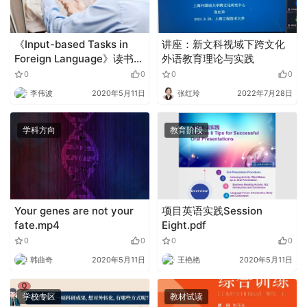
《Input-based Tasks in
讲座：新文科视域下跨文化
Foreign Language》读书报
外语教育理论与实践
告 .pptx
0
0
0
0
李伟波
2020年5月11日
张红玲
2022年7月28日
学科方向
教育阶段
Your genes are not your
项目英语实践Session
fate.mp4
Eight.pdf
0
0
0
0
韩曲奇
2020年5月11日
王艳艳
2020年5月11日
学校专区
教材试读