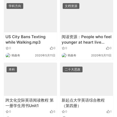
学科方向
文档资源
US City Bans Texting
阅读资源：People who feel
while Walking.mp3
younger at heart live
longer
0
0
0
0
韩曲奇
2020年5月11日
韩曲奇
2020年5月11日
本科
二十大思政
跨文化交际英语阅读教程 第
新起点大学英语综合教程
一册学生用书Unit1
（第四册）
0
5
0
1