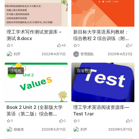
理工学术写作测试资源库 –
新目标大学英语系列教材：
测试 8.docx
综合教程 2 综合训练（附
mp3下载）》试读
0
48
0
0
刘芹
2022年4月11日
管理团队
2020年4月21日
压缩包
压缩包
Book 2 Unit 2 (全新版大学
理工学术英语阅读资源库—
英语（第二版）综合教
Test 1.rar
程).zip
0
0
0
0
胡俊杰
2020年5月11日
刘芹
2020年5月11日