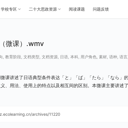
学校专区
二十大思政资源
阅读课题
问题反馈
（微课）.wmv
向
,
教育阶段
,
文档类型
,
文档资源
,
日语
,
本科
,
用户角色
,
素材
,
语种
,
语言
列微课讲述了日语典型条件表达「と」「ば」「たら」「なら」
意义、用法、使用上的特点以及相互间的区别。本微课主要讲述
sz.ecolearning.cn/archives/11220