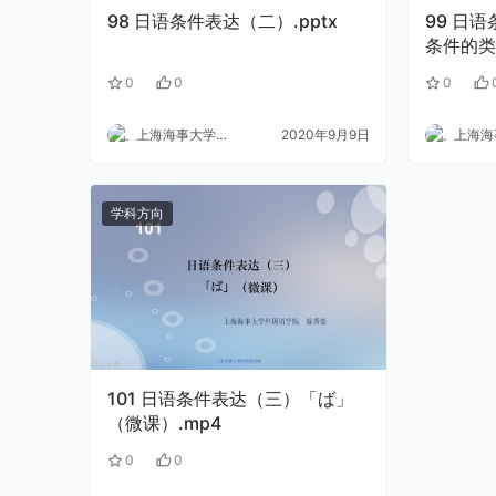
98 日语条件表达（二）.pptx
99 日语条件表达（一）日语中的
条件的类
0
0
0
上海海事大学外语
2020年9月9日
上海海事
学科方向
101 日语条件表达（三）「ば」
（微课）.mp4
0
0