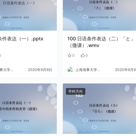
日语条件表达（一）.pptx
100 日语条件表达（二）「と」
（微课）.wmv
0
0
0
大学外语
2020年9月9日
上海海事大学外语
2020年9月
学科方向