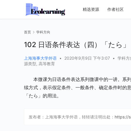
精选资源
作者社区
首页
学科方向
102 日语条件表达（四）「たら」
上海海事大学外语
•
2020年9月9日 下午3:07
•
学科方
源类型
,
高等教育
本微课为日语条件表达系列微课中的一讲。系
续方式，表示假定条件、一般条件、确定条件时的
「たら」的用法。
发布者：上海海事大学外语，转转请注明出处：
https://