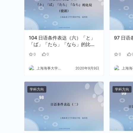
104 日语条件表达（六）「と」
97 
「ば」「たら」「なら」的比较
（微课）.wmv
0
0
0
上海海事大学外语
2020年9月9日
上海海事
学科方向
学科方向