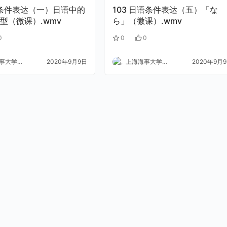
103 日语条件表达（五）「な
型（微课）.wmv
ら」（微课）.wmv
0
0
0
大学外语
2020年9月9日
上海海事大学外语
2020年9月