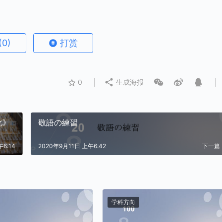
(0)
打赏
0
生成海报
化》
敬語の練習
6:14
2020年9月11日 上午6:42
下一篇
学科方向