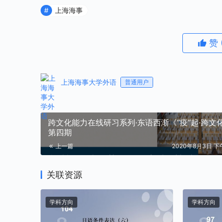
上海海事
赞
上海海事大学外语
普通用户
跨文化能力在线研习系列·东语西渐《“疫”起·跨文
第四期
上一篇
2020年8月3日 下午
关联资源
学科方向
学科方向