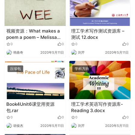
视频资源：What makes a
理工学术写作测试资源库 –
poem a poem – Melissa
测试 12.docx
Kovacs
0
0
0
0
韩曲奇
2020年5月11日
刘芹
2020年5月11日
压缩包
学科方向
Book4Unit6课堂用资源
理工学术英语写作资源库-
包.rar
Reading 3.docx
0
0
0
0
胡俊杰
2020年5月11日
刘芹
2020年5月11日