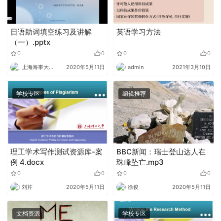
日语助词填空练习及讲解
英语学习方法
（一）.pptx
0
0
0
0
上海海事大学外语
2020年5月11日
admin
2021年3月10日
学校专区
编辑推荐
理工学术写作测试资源库-案
BBC新闻：瑞士登山达人在
例 4.docx
珠峰坠亡.mp3
0
0
0
0
刘芹
2020年5月11日
徐俊
2020年5月11日
文档资源
学校专区