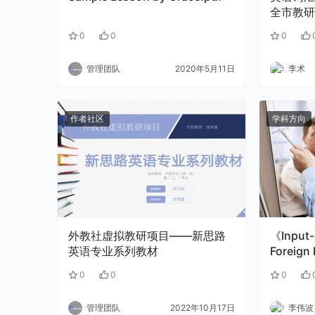
0
0
0
管理团队
2020年5月11日
李术
作者社区
学科方向
外教社虚拟教研项目——新思路
《Input-
英语专业系列教材
Foreig
.pptx
0
0
0
管理团队
2022年10月17日
李伟波