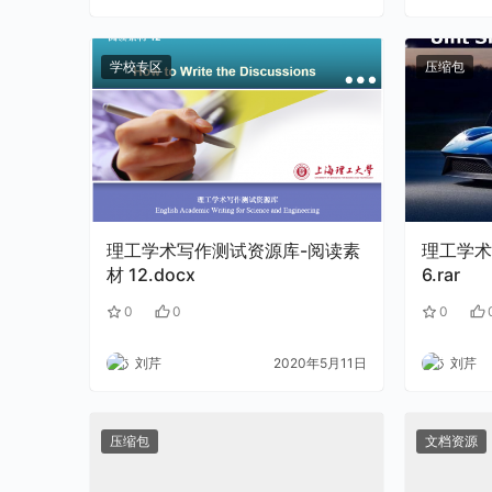
学校专区
压缩包
理工学术写作测试资源库-阅读素
理工学术
材 12.docx
6.rar
0
0
0
刘芹
2020年5月11日
刘芹
压缩包
文档资源