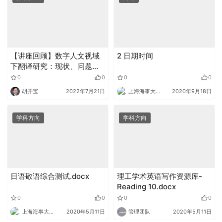
【讲座回顾】数字人文视域
2 日期时间
下翻译研究：现状、问题与
前景
0
0
0
0
胡开宝
2022年7月21日
上海海事大学外语
2020年9月18日
学科方向
学科方向
日语敬语综合测试.docx
理工学术英语写作资源库-
Reading 10.docx
0
0
0
0
上海海事大学外语
2020年5月11日
管理团队
2020年5月11日