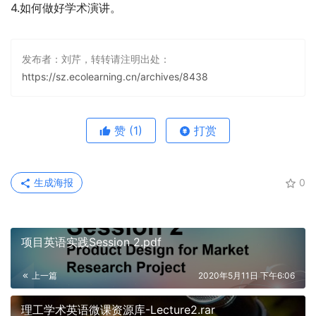
4.如何做好学术演讲。
发布者：刘芹，转转请注明出处：
https://sz.ecolearning.cn/archives/8438
赞
(1)
打赏
生成海报
0
项目英语实践Session 2.pdf
上一篇
2020年5月11日 下午6:06
理工学术英语微课资源库-Lecture2.rar