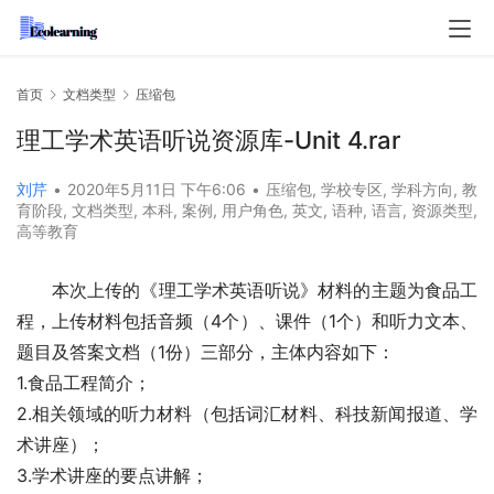
首页
文档类型
压缩包
理工学术英语听说资源库-Unit 4.rar
刘芹
•
2020年5月11日 下午6:06
•
压缩包
,
学校专区
,
学科方向
,
教
育阶段
,
文档类型
,
本科
,
案例
,
用户角色
,
英文
,
语种
,
语言
,
资源类型
,
高等教育
本次上传的《理工学术英语听说》材料的主题为食品工
程，上传材料包括音频（4个）、课件（1个）和听力文本、
题目及答案文档（1份）三部分，主体内容如下：
1.食品工程简介；
2.相关领域的听力材料（包括词汇材料、科技新闻报道、学
术讲座）；
3.学术讲座的要点讲解；