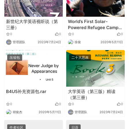
新世纪大学英语视听说（第
World’s First Solar-
三册）
Powered Refugee Camp
Opens in Jordan.mp3
0
0
0
0
管理团队
2023年7月24日
徐俊
2020年5月11日
压缩包
二十大思政
B4U5补充资源包.rar
大学英语（第三版）精读
（第三册）
0
0
0
0
胡俊杰
2020年5月11日
管理团队
2023年7月24日
作者社区
日语