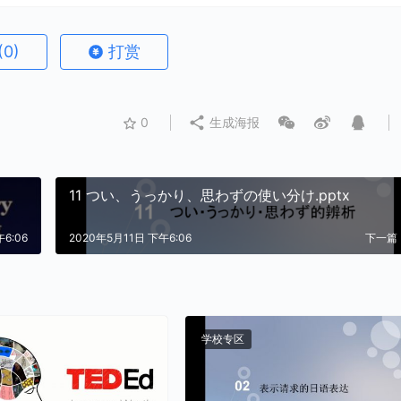
(0)
打赏
0
生成海报
11 つい、うっかり、思わずの使い分け.pptx
6:06
2020年5月11日 下午6:06
下一篇
学校专区