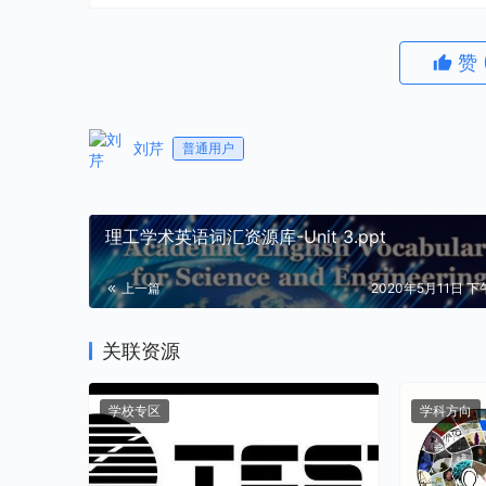
赞
刘芹
普通用户
理工学术英语词汇资源库-Unit 3.ppt
上一篇
2020年5月11日 下午
关联资源
学校专区
学科方向