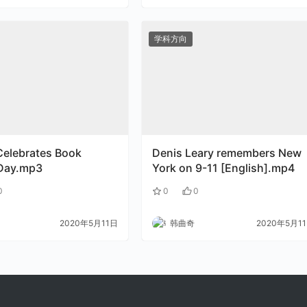
学科方向
Celebrates Book
Denis Leary remembers New
 Day.mp3
York on 9-11 [English].mp4
0
0
0
2020年5月11日
韩曲奇
2020年5月1