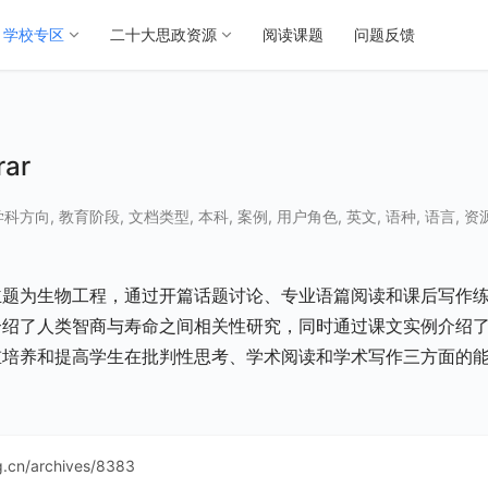
学校专区
二十大思政资源
阅读课题
问题反馈
ar
学科方向
,
教育阶段
,
文档类型
,
本科
,
案例
,
用户角色
,
英文
,
语种
,
语言
,
资
主题为生物工程，通过开篇话题讨论、专业语篇阅读和课后写作
介绍了人类智商与寿命之间相关性研究，同时通过课文实例介绍
重培养和提高学生在批判性思考、学术阅读和学术写作三方面的
ng.cn/archives/8383