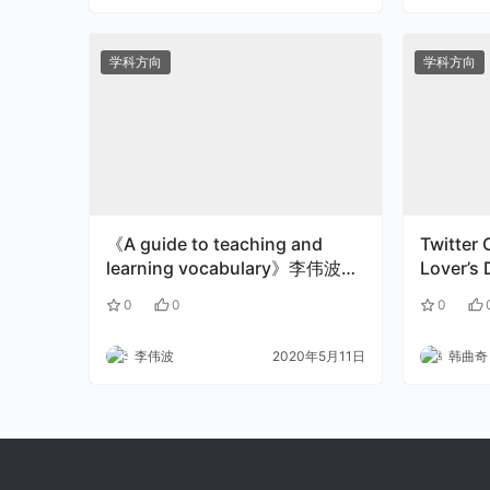
学科方向
学科方向
《A guide to teaching and
Twitter 
learning vocabulary》李伟波老
Lover’s
师读书报告.pptx
0
0
0
李伟波
2020年5月11日
韩曲奇