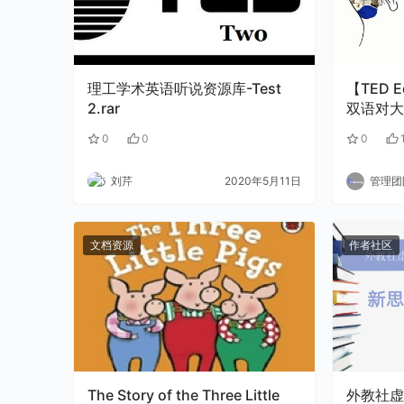
理工学术英语听说资源库-Test
【TED
2.rar
双语对大
里.mp4
0
0
0
刘芹
2020年5月11日
管理团
文档资源
作者社区
The Story of the Three Little
外教社虚