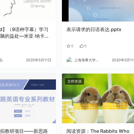
 Ed】（9语种字幕）学习
表示请求的日语表达.pptx
脑的益处—米亚·纳卡穆
1
0
0
队
2020年5月11日
上海海事大学外语
2020年5月1
文档资源
拟教研项目——新思路
阅读资源：The Rabbits Who