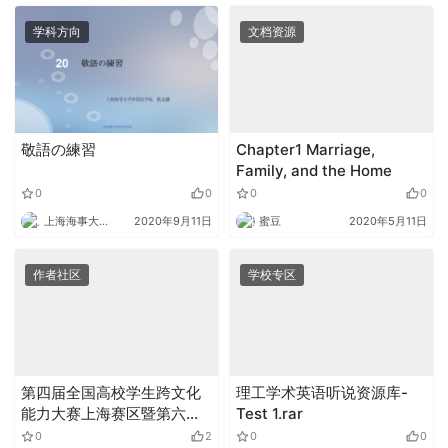
学科方向
文档资源
敬語の練習
Chapter1 Marriage,
Family, and the Home
0
0
0
0
上海海事大学外语
2020年9月11日
蜜豆
2020年5月11日
作者社区
学校专区
第四届全国高校学生跨文化
理工学术英语听说资源库-
能力大赛上海赛区暨第六届
Test 1.rar
“外教社杯”上海市高校学生
0
2
0
0