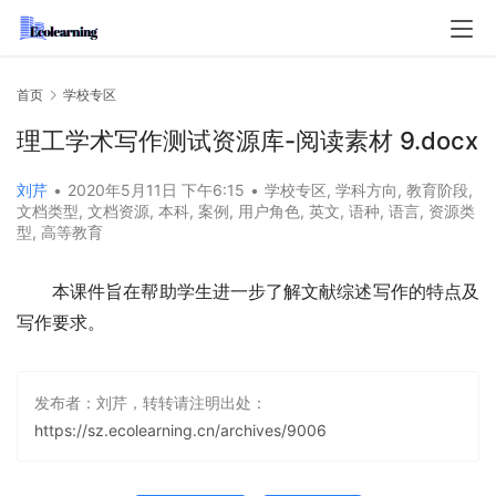
首页
学校专区
理工学术写作测试资源库-阅读素材 9.docx
刘芹
•
2020年5月11日 下午6:15
•
学校专区
,
学科方向
,
教育阶段
,
文档类型
,
文档资源
,
本科
,
案例
,
用户角色
,
英文
,
语种
,
语言
,
资源类
型
,
高等教育
本课件旨在帮助学生进一步了解文献综述写作的特点及
写作要求。
发布者：刘芹，转转请注明出处：
https://sz.ecolearning.cn/archives/9006