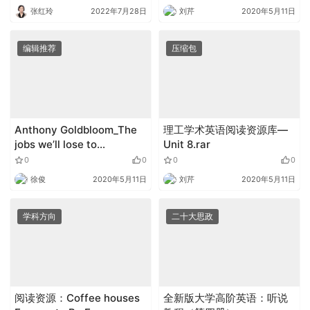
跨文化能力大赛圆满落幕
张红玲
2022年7月28日
刘芹
2020年5月11日
编辑推荐
压缩包
Anthony Goldbloom_The
理工学术英语阅读资源库—
jobs we’ll lose to
Unit 8.rar
machines and the ones
0
0
0
0
we won’t
徐俊
2020年5月11日
刘芹
2020年5月11日
学科方向
二十大思政
阅读资源：Coffee houses
全新版大学高阶英语：听说