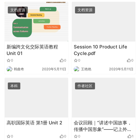
文档资源
文档资源
新编跨文化交际英语教程
Session 10 Product Life
Unit 01
Cycle.pdf
0
0
0
0
韩曲奇
2020年5月11日
王艳艳
2020年5月11日
本科
作者社区
高职国际英语 第1册 Unit 2
会议回顾｜“讲述中国故事，
传播中国形象”——记上外跨
文化研究中心成立15周年庆
0
0
0
1