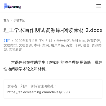
首页
学校专区
理工学术写作测试资源库-阅读素材 2.docx
刘芹
•
2020年5月11日 下午6:14
•
学校专区
,
学科方向
,
教育阶段
,
文档类型
,
文档资源
,
本科
,
案例
,
用户角色
,
英文
,
语种
,
语言
,
资源类
型
,
高等教育
本课件旨在帮助学生了解如何能够合理使用策略，批判
性地阅读学术论文和材料。
发布者：刘芹，转转请注明出处：
https://sz.ecolearning.cn/archives/8993