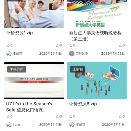
评价资源1.zip
新起点大学英语视听说教程
（第三册）
0
0
0
0
王馨蕾
2020年5月11日
管理团队
2023年7月25日
学科方向
压缩包
U7 It’s in the Season’s
评价资源6.zip
Sale 信息化口语课
2019.4.rar
0
0
0
0
liang
2020年5月11日
王馨蕾
2020年5月11日