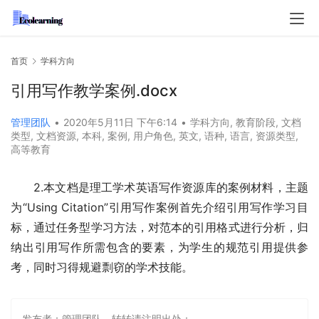
首页
学科方向
引用写作教学案例.docx
管理团队
•
2020年5月11日 下午6:14
•
学科方向
,
教育阶段
,
文档
类型
,
文档资源
,
本科
,
案例
,
用户角色
,
英文
,
语种
,
语言
,
资源类型
,
高等教育
2.本文档是理工学术英语写作资源库的案例材料，主题
为“Using Citation”引用写作案例首先介绍引用写作学习目
标，通过任务型学习方法，对范本的引用格式进行分析，归
纳出引用写作所需包含的要素，为学生的规范引用提供参
考，同时习得规避剽窃的学术技能。
发布者：管理团队，转转请注明出处：