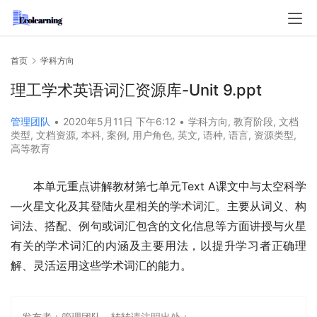
首页
学科方向
理工学术英语词汇资源库-Unit 9.ppt
管理团队
•
2020年5月11日 下午6:12
•
学科方向
,
教育阶段
,
文档
类型
,
文档资源
,
本科
,
案例
,
用户角色
,
英文
,
语种
,
语言
,
资源类型
,
高等教育
本单元重点讲解教材第七单元Text A课文中与太空科学
—火星文化及其登陆火星相关的学术词汇。主要从词义、构
词法、搭配、例句或词汇包含的文化信息等方面讲授与火星
有关的学术词汇的内涵及主要用法，以提升学习者正确理
解、灵活运用这些学术词汇的能力。
发布者：管理团队，转转请注明出处：