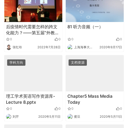
后疫情时代需要怎样的跨文
81 听力音频（一）
化能力？——第五届“外教社
杯”上海市高校学生跨文化能
0
0
0
0
力大赛圆满落幕
张红玲
2022年7月28日
上海海事大学外语
2020年9月17日
学科方向
文档资源
理工学术英语写作资源库-
Chapter5 Mass Media
Lecture 8.pptx
Today
0
0
0
0
刘芹
2020年5月11日
蜜豆
2020年5月11日