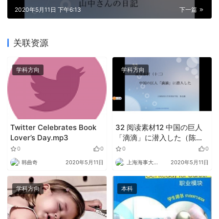
2020年5月11日 下午6:13
下一篇
关联资源
学科方向
学科方向
Twitter Celebrates Book
32 阅读素材12 中国の巨人
Lover’s Day.mp3
「滴滴」に潜入した（陈竞
薇）.docx
0
0
0
0
韩曲奇
2020年5月11日
上海海事大学外语
2020年5月11日
学科方向
本科