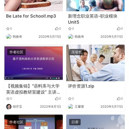
Be Late for School!.mp3
新理念职业英语-职业模块
Unit5
0
0
0
0
韩曲奇
2020年5月11日
韩曲奇
2020年5月11日
作者社区
压缩包
【视频集锦】“语料库与大学
评价资源1.zip
英语虚拟教研室建设” 主讲
人：李鑫 副教授
0
0
0
0
胡开宝
2022年8月1日
王馨蕾
2020年5月11日
作者社区
日语