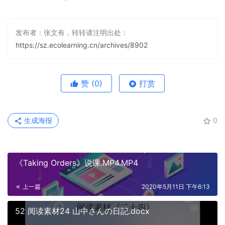
发布者：张文有，转转请注明出处：
https://sz.ecolearning.cn/archives/8902
赞
(0)
打赏
生成海报
0
《Taking Orders》说课.MP4.MP4
上一篇
2020年5月11日 下午6:13
52 阅读素材24 山中さんの日記.docx