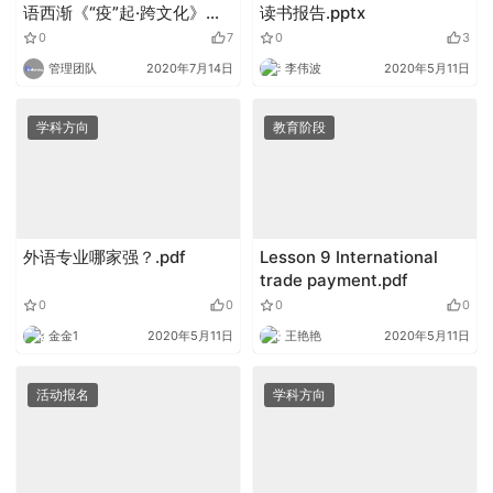
语西渐《“疫”起·跨文化》第
读书报告.pptx
二期
0
7
0
3
管理团队
2020年7月14日
李伟波
2020年5月11日
学科方向
教育阶段
外语专业哪家强？.pdf
Lesson 9 International
trade payment.pdf
0
0
0
0
金金1
2020年5月11日
王艳艳
2020年5月11日
活动报名
学科方向