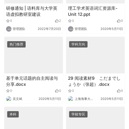
研修通知 | 语料库与大学英
理工学术英语词汇资源库-
语虚拟教研室建设
Unit 12.ppt
0
2
0
0
管理团队
2022年7月20日
管理团队
2020年5月11日
热门推荐
学科方向
基于单元话题的自主阅读与
29 阅读素材9 こだまでし
分享.docx
ょうか（张超）.docx
0
0
0
0
吴文斌
2020年5月11日
上海海事大学外语
2020年5月11日
本科
学校专区