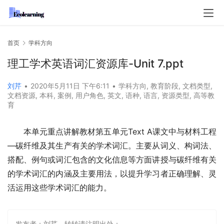
首页
学科方向
理工学术英语词汇资源库-Unit 7.ppt
刘芹
•
2020年5月11日 下午6:11
•
学科方向
,
教育阶段
,
文档类型
,
文档资源
,
本科
,
案例
,
用户角色
,
英文
,
语种
,
语言
,
资源类型
,
高等教
育
本单元重点讲解教材第五单元Text A课文中与材料工程
—碳纤维及其生产有关的学术词汇。主要从词义、构词法、
搭配、例句或词汇包含的文化信息等方面讲授与碳纤维有关
的学术词汇的内涵及主要用法，以提升学习者正确理解、灵
活运用这些学术词汇的能力。
发布者：刘芹，转转请注明出处：