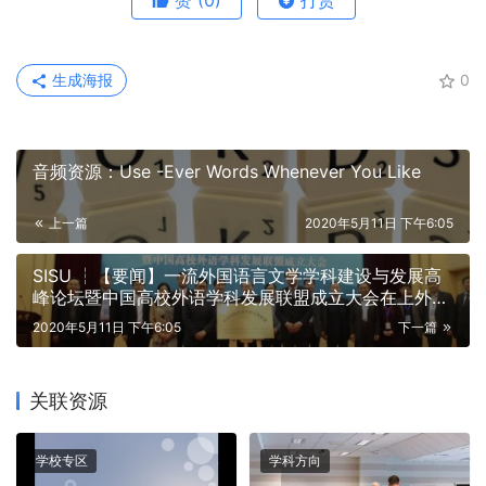
赞
(0)
打赏
生成海报
0
音频资源：Use -Ever Words Whenever You Like
上一篇
2020年5月11日 下午6:05
SISU ┆【要闻】一流外国语言文学学科建设与发展高
峰论坛暨中国高校外语学科发展联盟成立大会在上外召
开
2020年5月11日 下午6:05
下一篇
关联资源
学校专区
学科方向