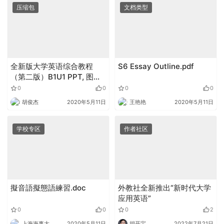
压缩包
文档类型
全新版大学英语综合教程
S6 Essay Outline.pdf
（第二版）B1U1 PPT, 图
片，文档.zip
0
0
0
0
胡俊杰
2020年5月11日
王艳艳
2020年5月11日
学校专区
作者社区
擬音語擬態語練習.doc
外教社全新推出“新时代大学
应用英语”
0
0
0
2
上海海事大学外语
2020年5月11日
胡开宝
2022年7月21日