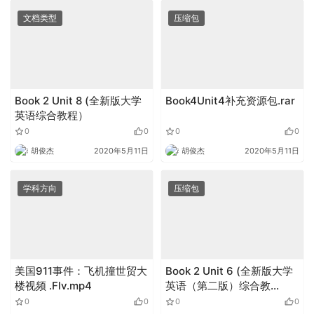
文档类型
压缩包
Book 2 Unit 8 (全新版大学
Book4Unit4补充资源包.rar
英语综合教程）
0
0
0
0
胡俊杰
2020年5月11日
胡俊杰
2020年5月11日
学科方向
压缩包
美国911事件：飞机撞世贸大
Book 2 Unit 6 (全新版大学
楼视频 .Flv.mp4
英语（第二版）综合教
程).zip
0
0
0
0