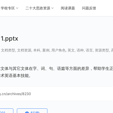
学校专区
二十大思政资源
阅读课题
问题反馈
.pptx
,
文档类型
,
文档资源
,
本科
,
案例
,
用户角色
,
英文
,
语种
,
语言
,
资源类型
,
术文体与其它文体在字、词、句、语篇等方面的差异，帮助学生
学术英语基本技能。
ng.cn/archives/8230