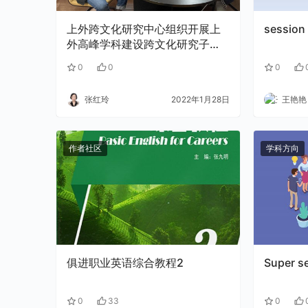
上外跨文化研究中心组织开展上
session
外高峰学科建设跨文化研究子项
目团队研讨交流会
0
0
0
张红玲
2022年1月28日
王艳艳
作者社区
学科方向
俱进职业英语综合教程2
Super s
0
33
0