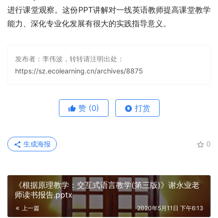
进行课堂观察。这份PPT讲解对一线英语教师提高课堂教学
能力、深化专业化发展有很大的实践指导意义。
发布者：李伟波，转转请注明出处：
https://sz.ecolearning.cn/archives/8875
赞
(0)
打赏
生成海报
0
《根据原理教学：交互式语言教学(第三版)》谢永业老
师读书报告.pptx
上一篇
2020年5月11日 下午6:13