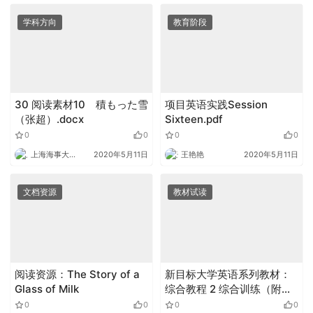
学科方向
教育阶段
30 阅读素材10 積もった雪
项目英语实践Session
（张超）.docx
Sixteen.pdf
0
0
0
0
上海海事大学外语
2020年5月11日
王艳艳
2020年5月11日
文档资源
教材试读
阅读资源：The Story of a
新目标大学英语系列教材：
Glass of Milk
综合教程 2 综合训练（附
mp3下载）》试读
0
0
0
0