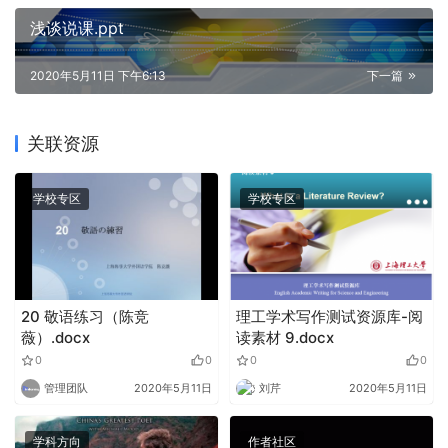
浅谈说课.ppt
2020年5月11日 下午6:13
下一篇
关联资源
学校专区
学校专区
20 敬语练习（陈竞
理工学术写作测试资源库-阅
薇）.docx
读素材 9.docx
0
0
0
0
管理团队
2020年5月11日
刘芹
2020年5月11日
学科方向
作者社区