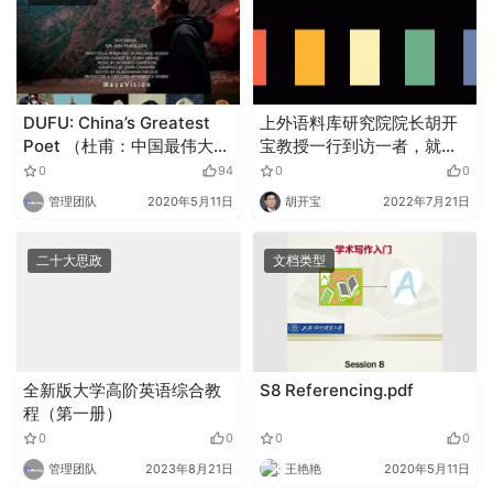
DUFU: China’s Greatest
上外语料库研究院院长胡开
Poet （杜甫：中国最伟大的
宝教授一行到访一者，就未
诗人）
来多项合作达成共识
0
94
0
0
管理团队
2020年5月11日
胡开宝
2022年7月21日
二十大思政
文档类型
全新版大学高阶英语综合教
S8 Referencing.pdf
程（第一册）
0
0
0
0
管理团队
2023年8月21日
王艳艳
2020年5月11日