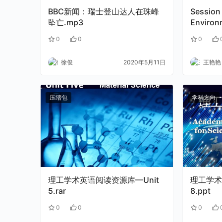
BBC新闻：瑞士登山达人在珠峰
Session
坠亡.mp3
Environ
0
0
0
徐俊
2020年5月11日
王艳艳
压缩包
学科方向
理工学术英语阅读资源库—Unit
理工学术
5.rar
8.ppt
0
0
0