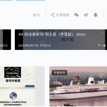
0
生成海报
44 阅读素材18 弱き器（李莲姬）.docx
6:13
2020年5月11日 下午6:13
下一篇
作者快讯