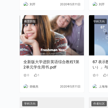
刘芹
2020年5月11日
刘芹
教育阶段
学科方向
全新版大学进阶英语综合教程1第
67 表示数量的「ぐらい（くら
2单元学生用书.pdf
い）」与
（晋萍）.
0
1
0
胡俊杰
2020年5月11日
上海海事
学科方向
作者社区