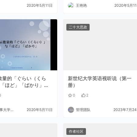
2020年5月11日
王艳艳
2020年5月1
二十大思政
新世纪大学英语视听说（第一
「ほど」「ばかり」
册）
pptx
0
0
2
大学外语
2020年5月11日
管理团队
2023年7月2
作者社区