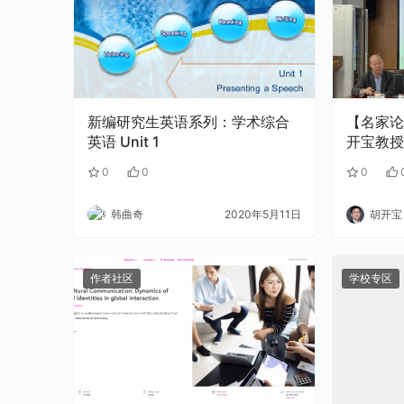
新编研究生英语系列：学术综合
【名家论
英语 Unit 1
开宝教授
新技术视
0
0
0
现状、问
韩曲奇
2020年5月11日
胡开宝
作者社区
学校专区