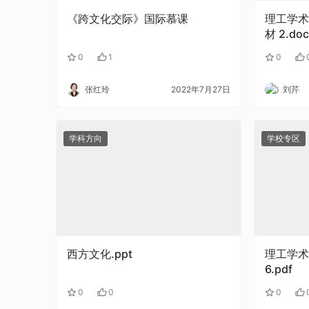
《跨文化交际》国际慕课
理工学术
材 2.doc
0
1
0
张红玲
2022年7月27日
刘芹
学科方向
学校专区
西方文化.ppt
理工学术
6.pdf
0
0
0