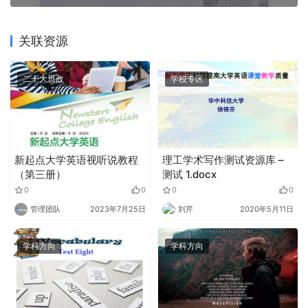
关联资源
二十大思政
学校专区
新起点大学英语视听说教程
理工学术写作测试资源库 –
（第三册）
测试 1.docx
0
0
0
0
管理团队
2023年7月25日
刘芹
2020年5月11日
学科方向
学科方向