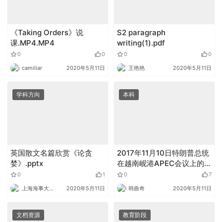
《Taking Orders》说
S2 paragraph
课.MP4.MP4
writing(1).pdf
0
0
0
0
camiliar
2020年5月11日
王艳艳
2020年5月11日
学科方向
本科
英国散文名篇欣赏《论贪
2017年11月10日特朗普总统
婪》.pptx
在越南岘港APEC会议上的演
讲.docx
0
1
0
7
上海海事大学外语
2020年5月11日
韩曲奇
2020年5月11日
文档资源
教育阶段