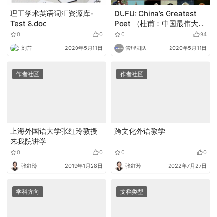
理工学术英语词汇资源库-
DUFU: China’s Greatest
Test 8.doc
Poet （杜甫：中国最伟大的
诗人）
0
0
0
94
刘芹
2020年5月11日
管理团队
2020年5月11日
作者社区
作者社区
上海外国语大学张红玲教授
跨文化外语教学
来我院讲学
0
0
0
0
张红玲
2019年1月28日
张红玲
2022年7月27日
学科方向
文档类型