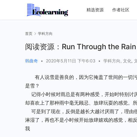
精选资源
作者社区
首页
学科方向
阅读资源：Run Through the Rain
韩曲奇
•
2020年5月11日 下午6:03
•
学科方向
,
文化
,
有人说雪是善良的，因为它掩盖了世间的一切
是雪？
    记得小时候对雨总是有两种感受，开始时特别讨厌雨，因为能把人淋湿，尤其是小雨，还特别压抑；后来被淋湿之后
却喜欢上了那种雨中毫无顾忌、放肆玩耍的感觉。
    可是到了现在，反倒是越长大越讨厌雨了，理由很多，因为怕淋湿、怕感冒、怕新换的衣服还得再换一次等等。一旦
淋湿了，再也不是小时候开始放肆嬉戏的感觉，相
我