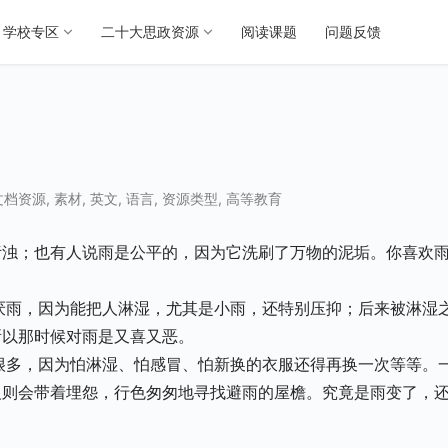
学校专区
二十大思政资源
阅读课题
问题反馈
文档资源
,
素材
,
英文
,
语言
,
资源类型
,
高等教育
污浊；也有人说雨是公平的，因为它洗刷了万物的泥垢。你喜欢
所以那时候对雨是又喜又恶。
反则会带着埋怨，行色匆匆地寻找避雨的屋檐。究竟是雨变了，