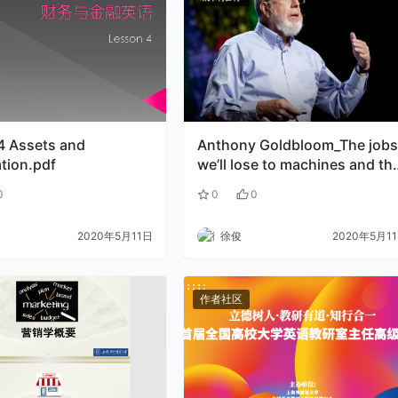
4 Assets and
Anthony Goldbloom_The job
tion.pdf
we’ll lose to machines and th
ones we won’t
0
0
0
2020年5月11日
徐俊
2020年5月1
作者社区