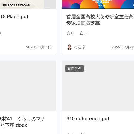
15 Place.pdf
首届全国高校大英教研室主任高
级论坛圆满落幕
0
0
5
2020年5月11日
张红玲
2022年7月2
文档类型
S10 coherence.pdf
と下座.docx