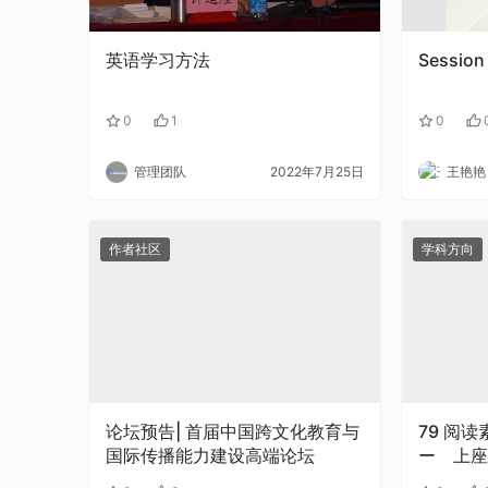
英语学习方法
Session 
0
1
0
管理团队
2022年7月25日
王艳艳
作者社区
学科方向
论坛预告| 首届中国跨文化教育与
79 阅读素材41 くらしのマナ
国际传播能力建设高端论坛
ー 上座