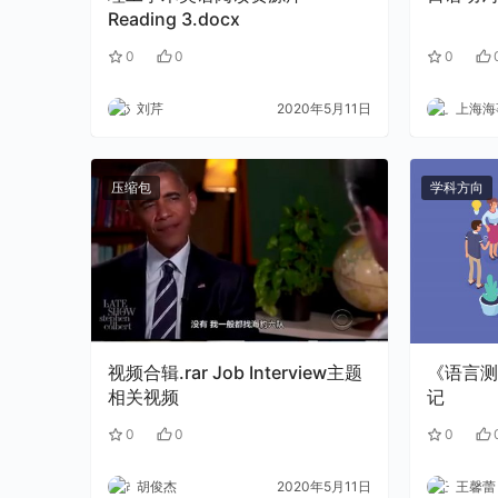
Reading 3.docx
0
0
0
刘芹
2020年5月11日
上海海事
压缩包
学科方向
视频合辑.rar Job Interview主题
《语言测
相关视频
记
0
0
0
胡俊杰
2020年5月11日
王馨蕾