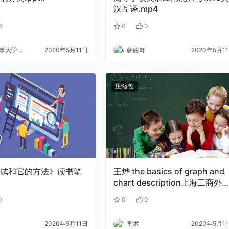
汉互译.mp4
0
0
0
大学外语
2020年5月11日
韩曲奇
2020年5月1
压缩包
试和它的方法》读书笔
王烨 the basics of graph and
chart description上海工商外
语学校.rar
0
0
0
2020年5月11日
李术
2020年5月1