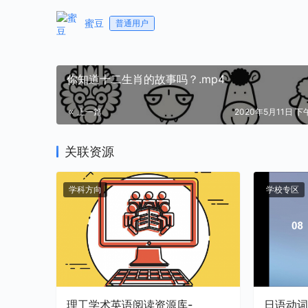
蜜豆
普通用户
你知道十二生肖的故事吗？.mp4
上一篇
2020年5月11日 下午
关联资源
学科方向
学校专区
理工学术英语阅读资源库-
日语动词的