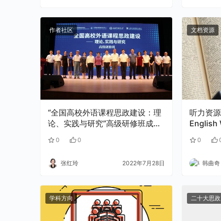
作者社区
文档资源
“全国高校外语课程思政建设：理
听力资源： 
论、实践与研究”高级研修班成功
English
举办
the Ame
0
0
0
张红玲
2022年7月28日
韩曲奇
学科方向
二十大思政