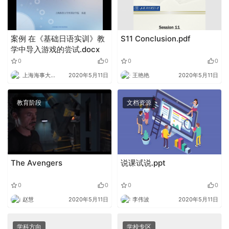
案例 在《基础日语实训》教
S11 Conclusion.pdf
学中导入游戏的尝试.docx
0
0
0
0
上海海事大学外语
2020年5月11日
王艳艳
2020年5月11日
教育阶段
文档资源
The Avengers
说课试说.ppt
0
0
0
0
赵慧
2020年5月11日
李伟波
2020年5月11日
学科方向
学校专区