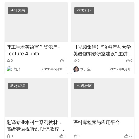
学科方向
作者社区
理工学术英语写作资源库-
【视频集锦】“语料库与大学
Lecture 4.pptx
英语虚拟教研室建设” 主讲
人：李晓倩
0
1
0
0
刘芹
2020年5月11日
胡开宝
2022年8月1日
教材试读
作者社区
翻译专业本科生系列教材：
语料库检索与应用平台
高级英语视听说 听记教程 2
学生用书（附光盘）
0
0
0
27