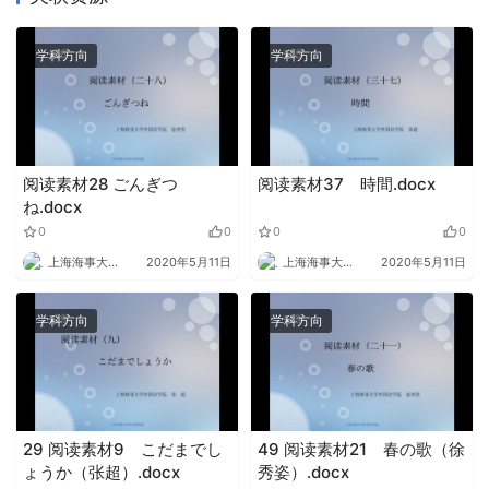
学科方向
学科方向
阅读素材28 ごんぎつ
阅读素材37 時間.docx
ね.docx
0
0
0
0
上海海事大学外语
2020年5月11日
上海海事大学外语
2020年5月11日
学科方向
学科方向
29 阅读素材9 こだまでし
49 阅读素材21 春の歌（徐
ょうか（张超）.docx
秀姿）.docx