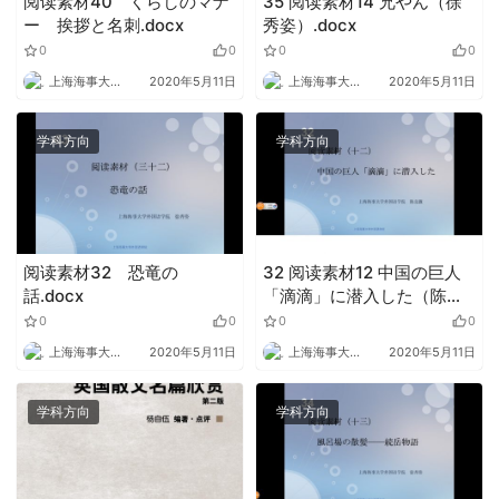
阅读素材40 くらしのマナ
35 阅读素材14 兄やん（徐
ー 挨拶と名刺.docx
秀姿）.docx
0
0
0
0
上海海事大学外语
2020年5月11日
上海海事大学外语
2020年5月11日
学科方向
学科方向
阅读素材32 恐竜の
32 阅读素材12 中国の巨人
話.docx
「滴滴」に潜入した（陈竞
薇）.docx
0
0
0
0
上海海事大学外语
2020年5月11日
上海海事大学外语
2020年5月11日
学科方向
学科方向