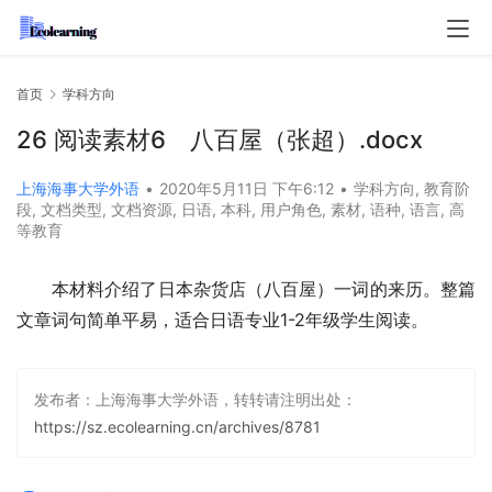
首页
学科方向
26 阅读素材6 八百屋（张超）.docx
上海海事大学外语
•
2020年5月11日 下午6:12
•
学科方向
,
教育阶
段
,
文档类型
,
文档资源
,
日语
,
本科
,
用户角色
,
素材
,
语种
,
语言
,
高
等教育
本材料介绍了日本杂货店（八百屋）一词的来历。整篇
文章词句简单平易，适合日语专业1-2年级学生阅读。
发布者：上海海事大学外语，转转请注明出处：
https://sz.ecolearning.cn/archives/8781