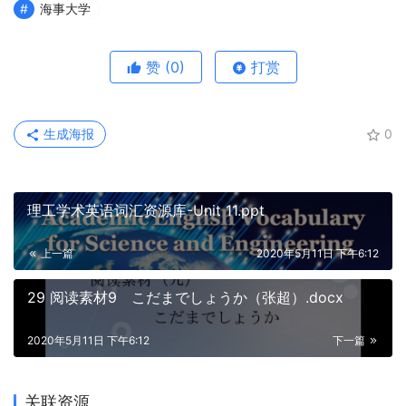
海事大学
赞
(0)
打赏
生成海报
0
理工学术英语词汇资源库-Unit 11.ppt
上一篇
2020年5月11日 下午6:12
29 阅读素材9 こだまでしょうか（张超）.docx
2020年5月11日 下午6:12
下一篇
关联资源