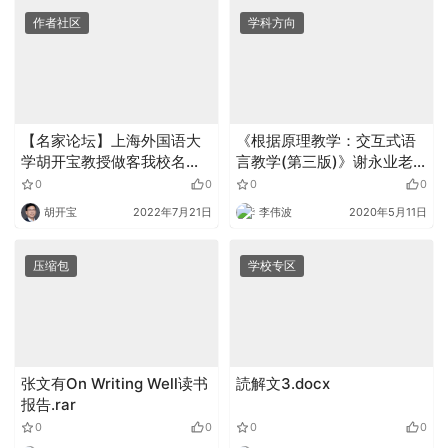
作者社区
学科方向
【名家论坛】上海外国语大
《根据原理教学：交互式语
学胡开宝教授做客我校名家
言教学(第三版)》谢永业老
论坛，谈新技术视域下翻译
师读书报告.pptx
0
0
0
0
研究的发展：现状、问题与
胡开宝
2022年7月21日
李伟波
2020年5月11日
未来
压缩包
学校专区
张文有On Writing Well读书
読解文3.docx
报告.rar
0
0
0
0