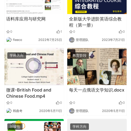
语料库应用与研究网
全新版大学进阶英语综合教
程（第一册）
0
1
0
0
fleeco
2022年7月25日
管理团队
2023年7月21日
学科方向
教育阶段
微课-British Food and
每天一点俄语文学知识.docx
Chinese Food.mp4
0
0
0
0
韩曲奇
2020年5月11日
管理团队
2020年5月11日
压缩包
学科方向